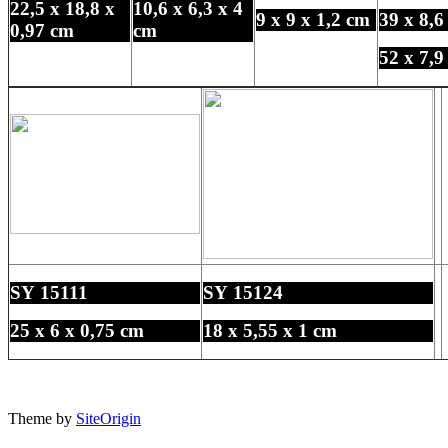
22,5 x 18,8 x
10,6 x 6,3 x 4
9 x 9 x 1,2 cm
39 x 8,6
0,97 cm
cm
52 x 7,9
SY 15111
SY 15124
25 x 6 x 0,75 cm
18 x 5,55 x 1 cm
Theme by
SiteOrigin