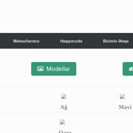
Məhsullarımız
Haqqımızda
Bizimlə Əlaqə
Modellər
Ağ
Mavi
Qara