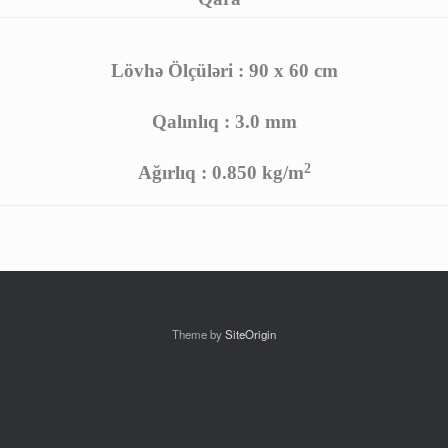
Lövhə Ölçüləri : 90 x 60 cm
Qalınlıq : 3.0 mm
2
Ağırlıq : 0.850 kg/m
Theme by
SiteOrigin