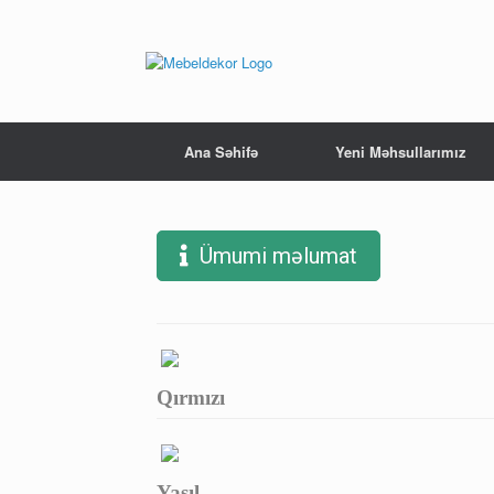
Ana Səhifə
Yeni Məhsullarımız
Ümumi məlumat
Qırmızı
Yaşıl