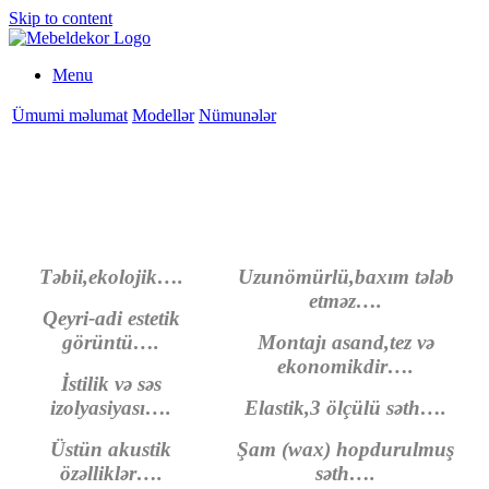
Skip to content
Menu
Ümumi məlumat
Modellər
Nümunələr
Təbii,ekolojik….
Uzunömürlü,baxım tələb
etməz….
Qeyri-adi estetik
görüntü….
Montajı asand,tez və
ekonomikdir….
İstilik və səs
izolyasiyası….
Elastik,3 ölçülü səth….
Üstün akustik
Şam (wax) hopdurulmuş
özəlliklər….
səth….