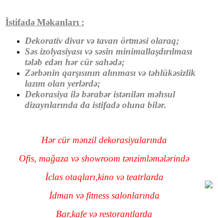
İstifadə Məkanları :
Dekorativ divar və tavan örtməsi olaraq;
Səs izolyasiyası və səsin minimallaşdırılması
tələb edən hər cür sahədə;
Zərbənin qarşısının alınması və təhlükəsizlik
lazım olan yerlərdə;
Dekorasiya ilə bərabər istənilən məhsul
dizaynlarında da istifadə oluna bilər.
Hər cür mənzil dekorasiyalarında
Ofis, mağaza və showroom tənzimləmələrində
İclas otaqları,kino və teatrlarda
İdman və fitness salonlarında
Bar,kafe və restorantlarda