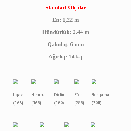
—Standart Ölçülər—
En: 1,22 m
Hündürlük: 2.44 m
Qalınlıq: 6 mm
Ağırlıq: 14 kq
Ilqaz
Nemrut
Didim
Efes
Berqama
(166)
(168)
(169)
(288)
(290)