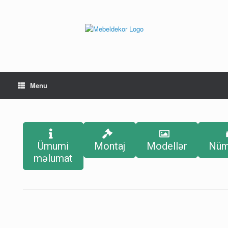
Menu
Ümumi
Montaj
Modellər
Nüm
məlumat